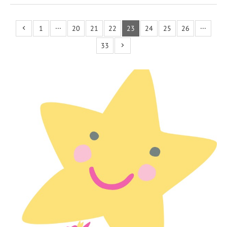
1
···
20
21
22
23
24
25
26
···
33