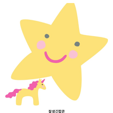
잘생긴팝콘