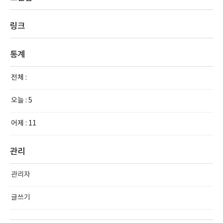
링크
통계
전체 :
오늘 :
5
어제 :
11
관리
관리자
글쓰기