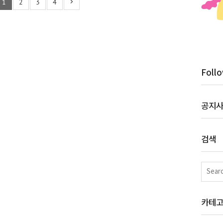
1
2
3
4
Foll
공지
검색
카테