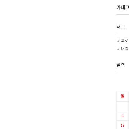
카테
태그
코로
내일
달력
일
6
13