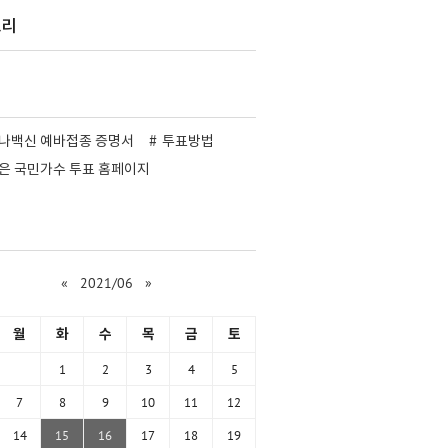
고리
나백신 예바접종 증명서
투표방법
은 국민가수 투표 홈페이지
«
2021/06
»
월
화
수
목
금
토
1
2
3
4
5
7
8
9
10
11
12
14
15
16
17
18
19