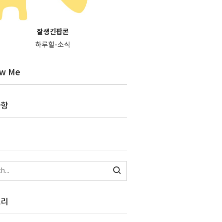
잘생긴팝콘
하루힐-소식
ow Me
사항
고리