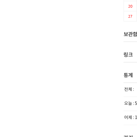
20
27
보관
링크
통계
전체 :
오늘 :
어제 :